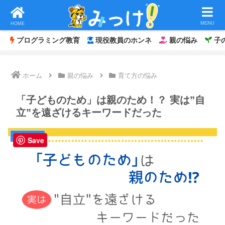
MENU
HOME
プログラミング教育
現役教員のホンネ
親の悩み
子
ホーム
親の悩み
育て方の悩み
「子どものため」は親のため！？ 実は”自
立”を遠ざけるキーワードだった
育て方の悩み
Save