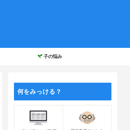
子の悩み
何をみっける？